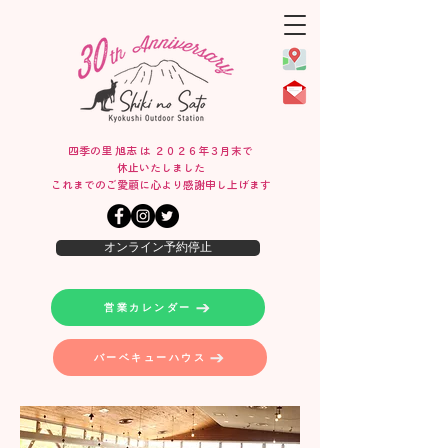
四季の里 旭志 は ２０２６年３月末で
休止いたしました
​これまでのご愛顧に心より感謝申し上げます
オンライン予約停止
営業カレンダー
バーベキューハウス