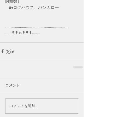
約開始）
　🏡ログハウス、バンガロー
……………..……….……….………………...……..
…….↟↟𖣰↟↟↟……..
コメント
コメントを追加…