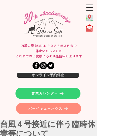
四季の里 旭志 は ２０２６年３月末で
休止いたしました
​これまでのご愛顧に心より感謝申し上げます
オンライン予約停止
営業カレンダー
バーベキューハウス
台風４号接近に伴う臨時休
業等について