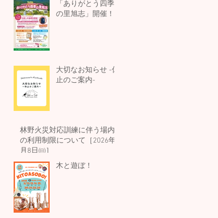
「ありがとう四季
の里旭志」開催！
大切なお知らせ -休
止のご案内-
林野火災対応訓練に伴う場内
の利用制限について［2026年3
月8日㈰］
木と遊ぼ！