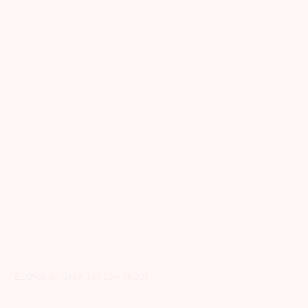
 TEL:
0968-37-3939
（10:00～20:00）