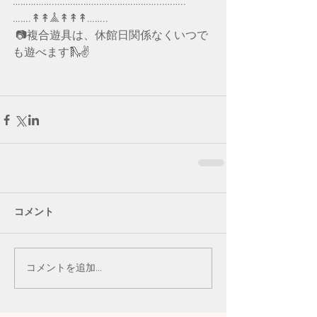
……………..……….……….………………...……..
…….↟↟𖣰↟↟↟……..
 📷複合遊具は、休館日関係なくいつで
も遊べます🛝✌️
コメント
コメントを追加…