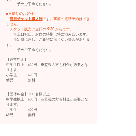
予めご了承ください。
■日帰りのお客様
当日チケット購入制
です。事前の電話予約はでき
ません。
9:30
​ チケット販売は当日の
からです。
※土日祝日、お盆の時期は特に混み合います。
※定員に達し、ご希望に沿えない場合がありま
す。
予めご了承ください。
【通常料金】
中学生以上 630円
※監視の方も料金が必要とな
ります。
​小学生 420円
幼児 無料
【団体料金】※15名様以上
中学生以上 600円
※監視の方も料金が必要とな
ります。
​小学生 400円
幼児 無料
【共通割引】
□プール入場料金で、大浴場も利用可能。