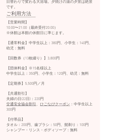
日替わりで変わる大浴場。夕焼けの湯の夕景は絶景
です。
​ご利用方法
【営業時間】
10:00〜21:00（最終受付20:00）
※休館は本館の休館日に準じます。
【通常料金】
中学生以上：380円、​小学生：140円、
幼児：無料
【回数券（13枚綴り）】3,800円
【団体料金】※15名様以上
中学生以上：350円、​小学生：120円、幼児：無料
【定期券】5,500円／月
【共通割引】
夫婦の日(22日)：220円
交通安全協会割引
、
ひごなびクーポン
：中学生以上
300円
【付帯品】
タオル：200円、歯ブラシ：50円、髭剃り：100円
シャンプー・リンス・ボディソープ：無料