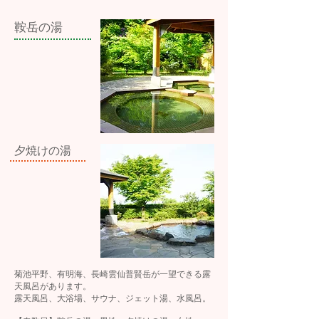
鞍岳の湯
​夕焼けの湯
菊池平野、
有明海、
長崎雲仙
普賢岳が一望できる露
天風呂があります。
露天風呂、大浴場、サウナ、ジェット湯、水風呂。