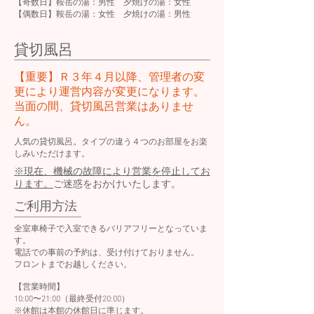
【奇数日】鞍岳の湯：男性 夕焼けの湯：女性
【偶数日】鞍岳の湯：女性
夕焼けの湯：男性
貸切風呂
【重要】Ｒ３年４月以降、管理者の変
更により運営内容が変更になります。
当面の間、貸切風呂営業はありませ
ん。
人気の貸切風呂。タイプの違う４つのお部屋をお楽
しみいただけます。
※現在、機械の故障により営業を停止してお
ります。
ご迷惑をおかけいたします。
​ご利用方法
全室車椅子で入室できるバリアフリーとなっていま
す。
電話での事前の予約は、受け付けておりません。
フロントまでお越しください。
【営業時間】
10:00〜21:00（最終受付20:00）
※休館は本館の休館日に準じます。