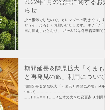
2022年1月の営業に関するお知
らせ
少々複雑でしたので、カレンダーの載せています。
どうぞ、よろしくお願いいたします。 ❅ .*･ﾟ.*･ﾟ 過
日お伝えしたとおり、1/5〜3/17は冬季営業期間と
なり、 休館日や営業時間にも変更があります。 ま
た、年始は、12/31 ㈮からの年越し＆年始営業して
おりますが、...
期間延長＆隣県拡大「くまも
と再発見の旅」利用について
期間延長＆隣県拡大「くまもと再発見の旅」利用に
ついて ……………..……….……….………………...……..
…….↟↟𖣰↟↟↟…….. ◉全体の大きな変更点 ★利用期
間が、3月10日㈭ 泊分まで延長されました。 ★隣県
の利用が可能になりました。...