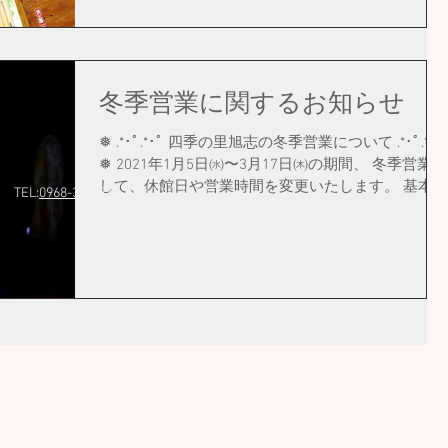
冬季営業に関するお知らせ
❅ .*･ﾟ.*･ﾟ 四季の里旭志の冬季営業について .*･ﾟ.*･ﾟ
❅ 2021年1月5日㈬〜3月17日㈭の期間、 冬季営業と
して、休館日や営業時間を変更いたします。 基本的
 TEL:
0968-37-3939
（10:00～20:00）
には、水曜日と木曜日が休館となります。 どうぞ、
よろしくお願いいたします。 ❅ 期 間 ...