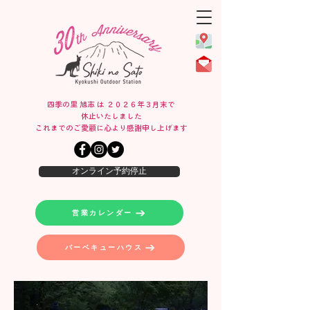
四季の里 旭志 は ２０２６年３月末で
休止いたしました
​これまでのご愛顧に心より感謝申し上げます
オンライン予約停止
営業カレンダー
バーベキューハウス