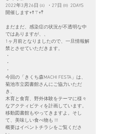
2022年3月26日 ㈯  ・27日 ㈰  2DAYS　
開催します𖥧☨⚚𖥧𖤣
まだまだ、感染症の状況が不透明な中
ではありますが、、
1ヶ月前となりましたので、一旦情報解
禁とさせていただきます。
・
・
・
今回の「きくち森MACHI FESTA」は、
菊池市立図書館さんにご協力いただ
き、
木育と食育、野外体験をテーマに様々
なアクティビティを計画しています。
移動図書館もやってきますよ。そし
て、美味しい食べ物も !!!
概要はイベントチラシをご覧くださ