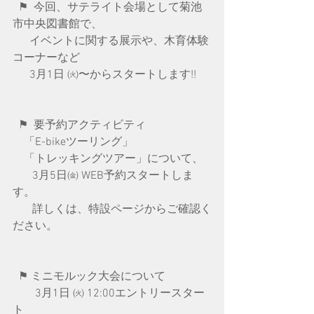
  ⚑  今回、サテライト会場として菊池
市中央図書館で、
　  イベントに関する展示や、木育体験
コーナーなど
　  3月1日 ㈫〜からスタートします!!
  ⚑  要予約アクティビティ
    「E-bikeツーリング」
    「トレッキングツアー」について、
   　3月5日㈮ WEB予約スタートしま
す。
　   詳しくは、特設ページからご確認く
ださい。
  ⚑ ミニモルック大会について
　　3月1日 ㈫ 12:00エントリースター
ト